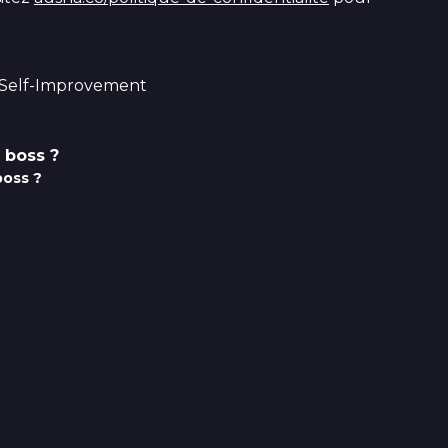
, Self-Improvement
a boss ?
boss ?