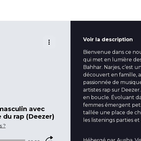
Voir la description
Bienvenue dans ce nouv
qui met en lumière des
Bahhar. Narjes, c’est un
découvert en famille, a
passionnée de musique, 
artistes rap sur Deezer.
en boucle. Évoluant da
femmes émergent petit 
 masculin avec
taillée une place de c
e du rap (Deezer)
les listenings parties e
s ?
Hébergé par Ausha. Vi