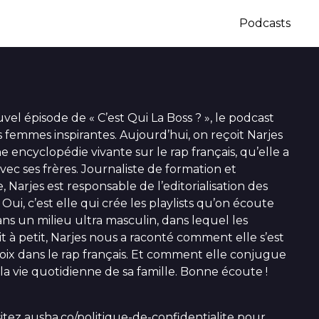
Podcasts
el épisode de « C’est Qui La Boss ? », le podcast
 femmes inspirantes. Aujourd’hui, on reçoit Narjes
e encyclopédie vivante sur le rap français, qu’elle a
vec ses frères. Journaliste de formation et
Narjes est responsable de l’editorialisation des
 Oui, c’est elle qui crée les playlists qu’on écoute
ns un milieu ultra masculin, dans lequel les
à petit, Narjes nous a raconté comment elle s’est
hoix dans le rap français. Et comment elle conjugue
t la vie quotidienne de sa famille. Bonne écoute !
sitez
ausha.co/politique-de-confidentialite
pour